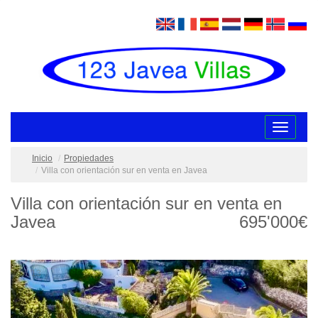
Toggle
navigatio
Inicio
Propiedades
Villa con orientación sur en venta en Javea
Villa con orientación sur en venta en
Javea
695'000€
/
1
13