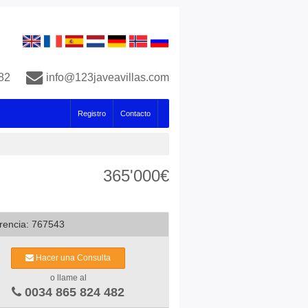
82
info@123javeavillas.com
Registro
Contacto
365'000€
rencia: 767543
Hacer una Consulta
o llame al
0034 865 824 482