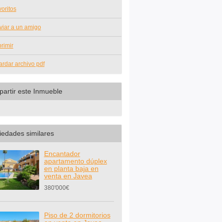
oritos
viar a un amigo
rimir
rdar archivo pdf
artir este Inmueble
iedades similares
Encantador
apartamento dúplex
en planta baja en
venta en Javea
380'000€
Piso de 2 dormitorios