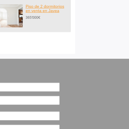
Piso de 2 dormitorios
en venta en Javea
365'000€