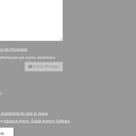
ica de Privacidad
información por correo electrónico
Enviar Mensaje
ar
 Apartments for sale in Javea
or
Advance Agent - Estate Agency Software
rio