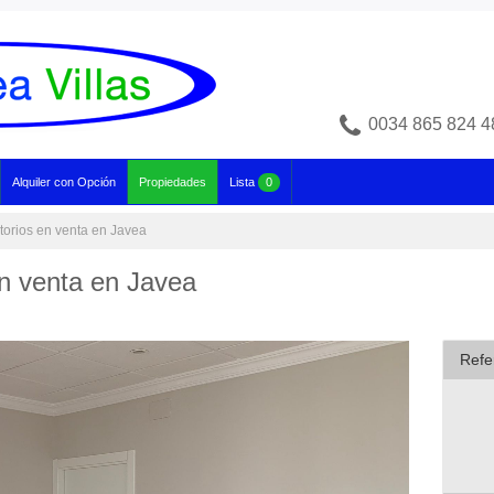
0034 865 824 4
Alquiler con Opción
Propiedades
Lista
0
torios en venta en Javea
en venta en Javea
Refe