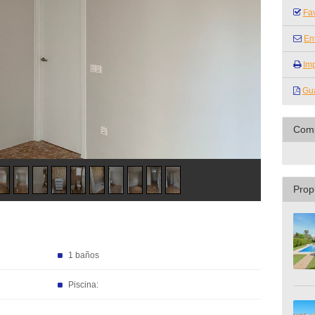
Fav
En
Imp
Gua
Comp
Prop
1 baños
Piscina: