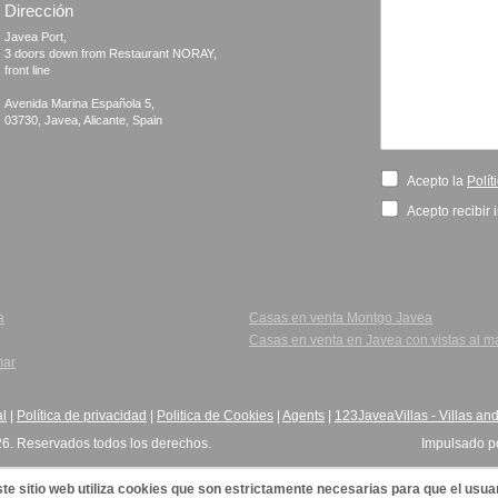
Dirección
Javea Port, 

3 doors down from Restaurant NORAY,

front line

Avenida Marina Española 5, 

Acepto la
Polít
Acepto recibir 
a
Casas en venta Montgo Javea
Casas en venta en Javea con vistas al m
mar
al
|
Política de privacidad
|
Politica de Cookies
|
Agents
|
123JaveaVillas - Villas and
26. Reservados todos los derechos.
Impulsado p
te sitio web utiliza cookies que son estrictamente necesarias para que el usua