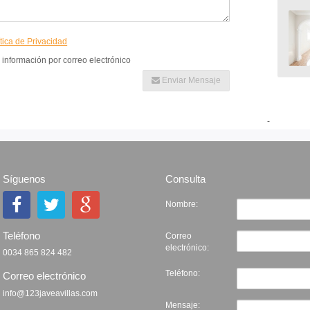
ítica de Privacidad
 información por correo electrónico
Enviar Mensaje
-
Síguenos
Consulta
Nombre:
Teléfono
Correo
electrónico:
0034 865 824 482
Teléfono:
Correo electrónico
info@123javeavillas.com
Mensaje: