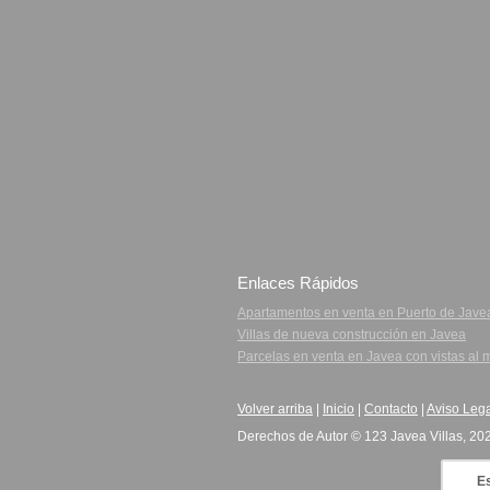
Enlaces Rápidos
Apartamentos en venta en Puerto de Jave
Villas de nueva construcción en Javea
Parcelas en venta en Javea con vistas al 
Volver arriba
|
Inicio
|
Contacto
|
Aviso Leg
Derechos de Autor © 123 Javea Villas, 20
Es